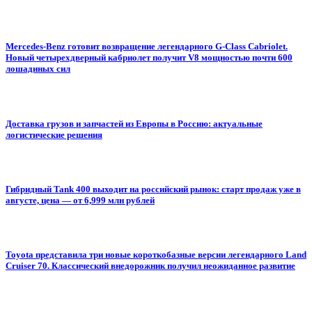
Mercedes-Benz готовит возвращение легендарного G-Class Cabriolet.
Новый четырехдверный кабриолет получит V8 мощностью почти 600
лошадиных сил
Доставка грузов и запчастей из Европы в Россию: актуальные
логистические решения
Гибридный Tank 400 выходит на российский рынок: старт продаж уже в
августе, цена — от 6,999 млн рублей
Toyota представила три новые короткобазные версии легендарного Land
Cruiser 70. Классический внедорожник получил неожиданное развитие