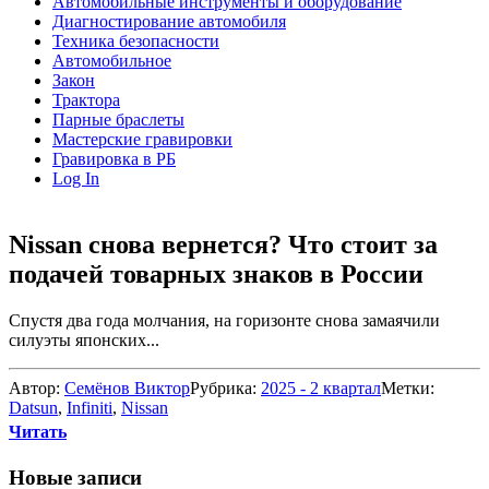
Автомобильные инструменты и оборудование
Диагностирование автомобиля
Техника безопасности
Автомобильное
Закон
Трактора
Парные браслеты
Мастерские гравировки
Гравировка в РБ
Log In
Nissan снова вернется? Что стоит за
подачей товарных знаков в России
Спустя два года молчания, на горизонте снова замаячили
силуэты японских...
Автор:
Семёнов Виктор
Рубрика:
2025 - 2 квартал
Метки:
Datsun
,
Infiniti
,
Nissan
Читать
Новые записи