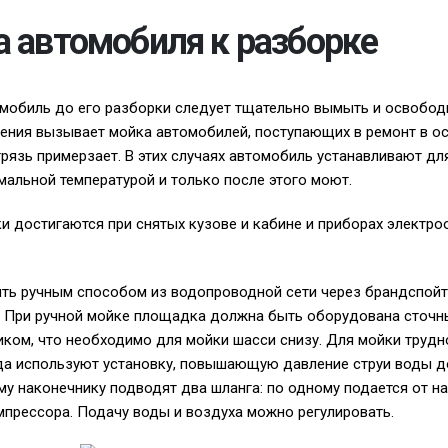
 автомобиля к разборке
мобиль до его разборки следует тщательно вымыть и освободи
ения вызывает мойка автомобилей, поступающих в ремонт в ос
грязь примерзает. В этих случаях автомобиль устанавливают дл
мальной температурой и только после этого моют.
и достигаются при снятых кузове и кабине и приборах электр
ть ручным способом из водопроводной сети через брандспойт
. При ручной мойке площадка должна быть оборудована сточн
ком, что необходимо для мойки шасси снизу. Для мойки труд
а используют установку, повышающую давление струи воды до
му наконечнику подводят два шланга: по одному подается от на
мпрессора. Подачу воды и воздуха можно регулировать.