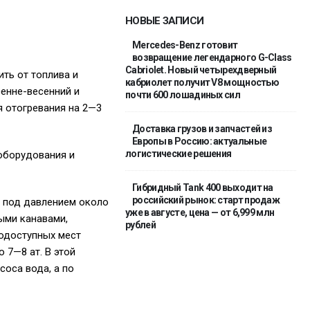
НОВЫЕ ЗАПИСИ
Mercedes-Benz готовит
возвращение легендарного G-Class
Cabriolet. Новый четырехдверный
ть от топлива и
кабриолет получит V8 мощностью
енне-весенний и
почти 600 лошадиных сил
я отогревания на 2—3
Доставка грузов и запчастей из
Европы в Россию: актуальные
логистические решения
ооборудования и
Гибридный Tank 400 выходит на
российский рынок: старт продаж
 под давлением около
уже в августе, цена — от 6,999 млн
ыми канавами,
рублей
нодоступных мест
 7—8 ат. В этой
соса вода, а по