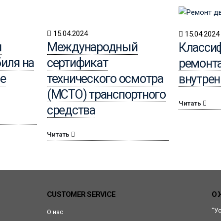
15.04.2024
15.04.2024
и
Международный
Класси
иля на
сертификат
ремонта
е
технического осмотра
внутрен
(МСТО) транспортного
Читать
средства
Читать
CUSTOMER SERVICE
О 
"У
О нас