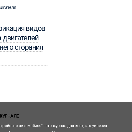
15.04.2024
Организация
фикация видов
ремонтных работ
 двигателей
двигателя
него сгорания
Читать
ЖУРНАЛЕ
стройство автомобиля" - это журнал для всех, кто увлечен