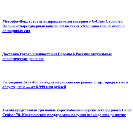
Mercedes-Benz готовит возвращение легендарного G-Class Cabriolet.
Новый четырехдверный кабриолет получит V8 мощностью почти 600
лошадиных сил
Доставка грузов и запчастей из Европы в Россию: актуальные
логистические решения
Гибридный Tank 400 выходит на российский рынок: старт продаж уже в
августе, цена — от 6,999 млн рублей
Toyota представила три новые короткобазные версии легендарного Land
Cruiser 70. Классический внедорожник получил неожиданное развитие