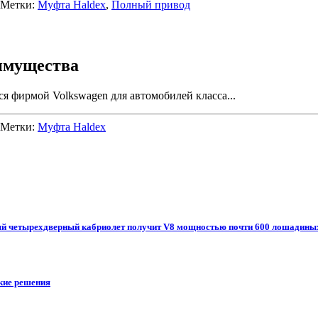
Метки:
Муфта Haldex
,
Полный привод
имущества
 фирмой Volkswagen для автомобилей класса...
Метки:
Муфта Haldex
овый четырехдверный кабриолет получит V8 мощностью почти 600 лошадины
ские решения