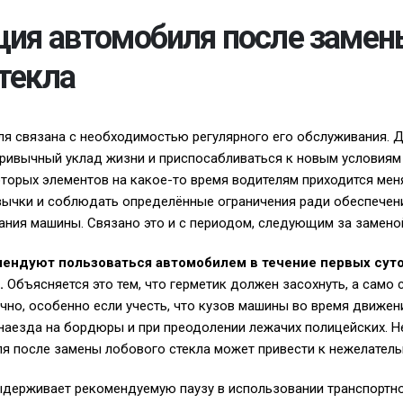
ция автомобиля после замен
текла
я связана с необходимостью регулярного его обслуживания. 
ривычный уклад жизни и приспосабливаться к новым условиям
оторых элементов на какое-то время водителям приходится мен
ычки и соблюдать определённые ограничения ради обеспечен
ния машины. Связано это и с периодом, следующим за заменой
ендуют пользоваться автомобилем в течение первых суто
.
Объясняется это тем, что герметик должен засохнуть, а само 
чно, особенно если учесть, что кузов машины во время движени
 наезда на бордюры и при преодолении лежачих полицейских. 
я после замены лобового стекла может привести к нежелател
ыдерживает рекомендуемую паузу в использовании транспортн