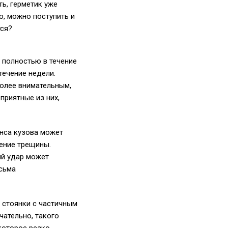
ть, герметик уже
о, можно поступить и
тся?
 полностью в течение
течение недели.
более внимательным,
приятные из них,
анса кузова может
ение трещины.
ый удар может
есьма
 стоянки с частичным
чательно, такого