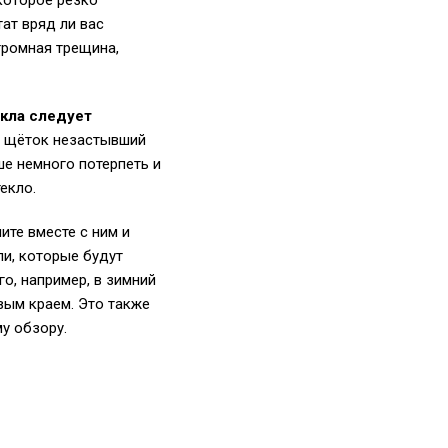
 которое резко
тат вряд ли вас
громная трещина,
екла следует
ы щёток незастывший
ше немного потерпеть и
екло.
те вместе с ним и
ли, которые будут
о, например, в зимний
вым краем. Это также
у обзору.