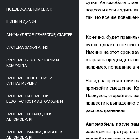
сутки. Автомобиль ставя
ПОДВЕСКА АВТОМОБИЛЯ
подсох и если ездить а
так. Но всё же повышен
ШИНЫ И ДИСКИ
АККУМУЛЯТОР, ГЕНЕРАТОР, СТАРТЕР
Конечно, будет правиль
суток, однако ещё некот
СИСТЕМА ЗАЖИГАНИЯ
Именно на этот срок ва
стараясь предвидеть вс
СИСТЕМЫ БЕЗОПАСНОСТИ И
КОМФОРТА
например, попадание в 
СИСТЕМЫ ОСВЕЩЕНИЯ И
Наезд на препятствие ск
СИГНАЛИЗАЦИИ
произойти смещение. Кр
Паркуясь, старайтесь з
СИСТЕМЫ ПАССИВНОЙ
БЕЗОПАСНОСТИ АВТОМОБИЛЯ
привести к выпадению с
распространённая.
СИСТЕМЫ ОХЛАЖДЕНИЯ
АВТОМОБИЛЯ
Автомобиль после зам
заездом на тротуар возн
СИСТЕМЫ СМАЗКИ ДВИГАТЕЛЯ
АВТОМОБИЛЯ