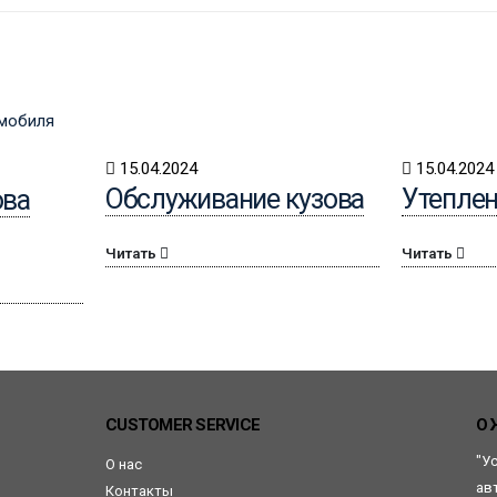
15.04.2024
15.04.2024
Обслуживание кузова
Утепле
ова
Читать
Читать
CUSTOMER SERVICE
О 
"У
О нас
ав
Контакты