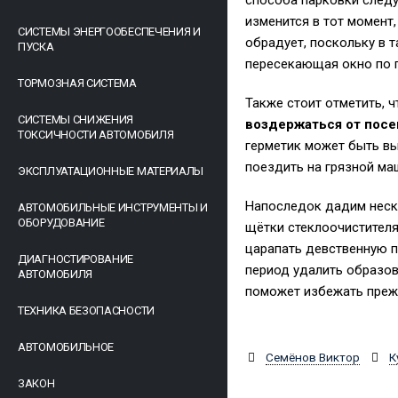
способа парковки следу
изменится в тот момент,
СИСТЕМЫ ЭНЕРГООБЕСПЕЧЕНИЯ И
обрадует, поскольку в 
ПУСКА
пересекающая окно по г
ТОРМОЗНАЯ СИСТЕМА
Также стоит отметить, 
СИСТЕМЫ СНИЖЕНИЯ
воздержаться от посе
ТОКСИЧНОСТИ АВТОМОБИЛЯ
герметик может быть вы
поездить на грязной ма
ЭКСПЛУАТАЦИОННЫЕ МАТЕРИАЛЫ
Напоследок дадим неско
АВТОМОБИЛЬНЫЕ ИНСТРУМЕНТЫ И
ОБОРУДОВАНИЕ
щётки стеклоочистителя
царапать девственную п
ДИАГНОСТИРОВАНИЕ
период удалить образов
АВТОМОБИЛЯ
поможет избежать преж
ТЕХНИКА БЕЗОПАСНОСТИ
АВТОМОБИЛЬНОЕ
Семёнов Виктор
К
ЗАКОН