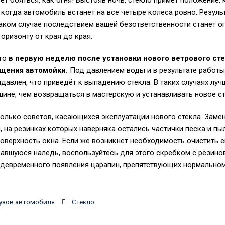
ет бояться, как огня! Выстояв ночь, стекло примет положение,
 когда автомобиль встанет на все четыре колеса ровно. Резуль
таком случае последствием вашей безответственности станет о
оризонту от края до края.
что
в первую неделю после установки нового ветрового ст
щения автомойки.
Под давлением воды и в результате работ
давлен, что приведёт к выпадению стекла. В таких случаях луч
шине, чем возвращаться в мастерскую и устанавливать новое ст
лько советов, касающихся эксплуатации нового стекла. Замени
, на резинках которых наверняка остались частички песка и пы
оверхность окна. Если же возникнет необходимость очистить ег
авшуюся наледь, воспользуйтесь для этого скребком с резино
девременного появления царапин, препятствующих нормальном
узов автомобиля
Стекло