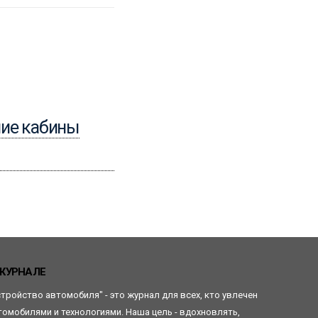
15.04.2024
ние кабины
Уборка кузова
автомобиля
Читать
ЖУРНАЛЕ
стройство автомобиля" - это журнал для всех, кто увлечен
томобилями и технологиями. Наша цель - вдохновлять,