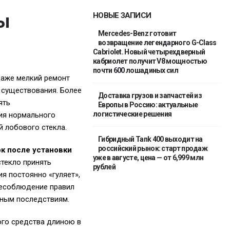
ы
НОВЫЕ ЗАПИСИ
Mercedes-Benz готовит
возвращение легендарного G-Class
Cabriolet. Новый четырехдверный
кабриолет получит V8 мощностью
почти 600 лошадиных сил
Даже мелкий ремонт
 существования. Более
Доставка грузов и запчастей из
ять
Европы в Россию: актуальные
логистические решения
ия нормального
 лобового стекла.
Гибридный Tank 400 выходит на
российский рынок: старт продаж
к после установки
уже в августе, цена — от 6,999 млн
стекло принять
рублей
я постоянно «гуляет»,
Несоблюдение правил
ьным последствиям.
ого средства длиною в