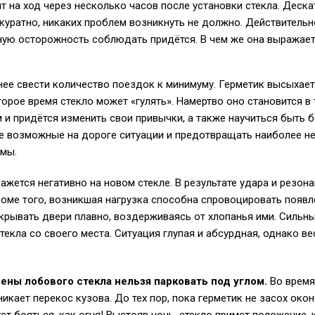
т на ход через несколько часов после установки стекла. Деска
ккуратно, никаких проблем возникнуть не должно. Действительн
ную осторожность соблюдать придётся. В чем же она выражае
нее свести количество поездок к минимуму. Герметик высыхает
орое время стекло может «гулять». Намертво оно становится в 
м и придётся изменить свои привычки, а также научиться быть 
е возможные на дороге ситуации и предотвращать наиболее не
ямы.
ажется негативно на новом стекле. В результате удара и резон
оме того, возникшая нагрузка способна спровоцировать появл
акрывать двери плавно, воздерживаясь от хлопанья ими. Сильн
текла со своего места. Ситуация глупая и абсурдная, однако в
ены лобового стекла нельзя парковать под углом.
Во время
икает перекос кузова. До тех пор, пока герметик не засох окон