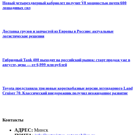
Новый четырехдверный кабриолет получит V8 мощностью почти 600
лошадиных сил
Доставка грузов и запчастей из Европы в Россию: актуальные
логистические решения
Гибридный Tank 400 выходит на российский рынок: старт продаж уже в
августе, цена — от 6,999 млн рублей
Toyota представила три новые короткобазные версии легендарного Land
Cruiser 70. Классический внедорожник получил неожиданное развитие
Контакты
АДРЕС:
Минск