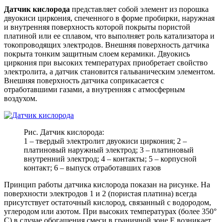
Датчик кислорода
представляет собой элемент из порошка
двуокиси циркония, спеченного в форме пробирки, наружная
и внутренняя поверхность которой покрыты пористой
платиной или ее сплавом, что выполняет роль катализатора и
токопроводящих электродов. Внешняя поверхность датчика
покрыта тонким защитным слоем керамики. Двуокись
циркония при высоких температурах приобретает свойство
электролита, а датчик становится гальваническим элементом.
Внешняя поверхность датчика соприкасается с
отработавшими газами, а внутренняя с атмосферным
воздухом.
Рис. Датчик кислорода:
1 – твердый электролит двуокиси циркония; 2 –
платиновый наружный электрод; 3 – платиновый
внутренний электрод; 4 – контакты; 5 – корпусной
контакт; 6 – выпуск отработавших газов
Принцип работы датчика кислорода показан на рисунке. На
поверхности электродов 1 и 2 (пористая платина) всегда
присутствует остаточный кислород, связанный с водородом,
углеродом или азотом. При высоких температурах (более 350°
С) в случае обогащения смеси в граничной зоне Е возникает