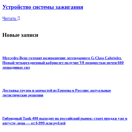
Устройство системы зажигания
Читать
Новые записи
Mercedes-Benz готовит возвращение легендарного G-Class Cabriolet.
Новый четырехдверный кабриолет получит V8 мощностью почти 600
лошадиных сил
Доставка грузов и запчастей из Европы в Россию: актуальные
логистические решения
Гибридный Tank 400 выходит на российский рынок: старт продаж уже в
августе, цена — от 6,999 млн рублей