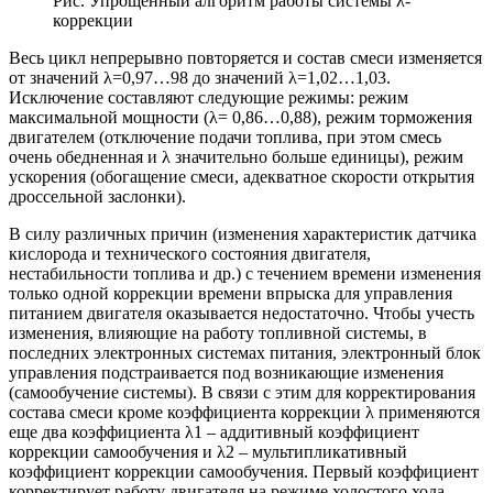
Рис. Упрощенный алгоритм работы системы λ-
коррекции
Весь цикл непрерывно повторяется и состав смеси изменяется
от значений λ=0,97…98 до значений λ=1,02…1,03.
Исключение составляют следующие режимы: режим
максимальной мощности (λ= 0,86…0,88), режим торможения
двигателем (отключение подачи топлива, при этом смесь
очень обедненная и λ значительно больше единицы), режим
ускорения (обогащение смеси, адекватное скорости открытия
дроссельной заслонки).
В силу различных причин (изменения характеристик датчика
кислорода и технического состояния двигателя,
нестабильности топлива и др.) с течением времени изменения
только одной коррекции времени впрыска для управления
питанием двигателя оказывается недостаточно. Чтобы учесть
изменения, влияющие на работу топливной системы, в
последних электронных системах питания, электронный блок
управления подстраивается под возникающие изменения
(самообучение системы). В связи с этим для корректирования
состава смеси кроме коэффициента коррекции λ применяются
еще два коэффициента λ1 – аддитивный коэффициент
коррекции самообучения и λ2 – мультипликативный
коэффициент коррекции самообучения. Первый коэффициент
корректирует работу двигателя на режиме холостого хода,