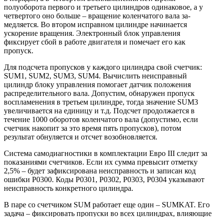
полуоборота пер­вого и третьего цилиндров одинаковое, а у
четвертого оно больше – вращение коленчатого вала за­
медляется. Во втором исправном цилиндре начинается
ускорение вращения. Электронный блок управления
фиксирует сбой в работе двигателя и помечает его как
пропуск.
Для подсчета пропусков у каждого ци­линдра свой счетчик:
SUM1, SUM2, SUM3, SUM4. Вычислить неисправный
цилиндр блоку управления помогает датчик положения
распределительного вала. Допустим, обнаружен пропуск
воспламе­нения в третьем цилиндре, тогда значение SUM3
увеличивается на единицу и т.д. Подсчет продолжается в
течение 1000 оборотов коленчатого вала (допустимо, если
счетчик накопит за это время пять пропусков), потом
результат обнуляется и от­счет возобновляется.
Система самодиагностики в комплек­тации Евро III следит за
пока­заниями счетчиков. Если их сумма превы­сит отметку
2,5% – будет зафиксирована неисправность и записан код
ошибки Р0300. Коды Р0301, Р0302, Р0303, Р0304 указывают
неисправность конкретного цилиндра.
В паре со счетчиком SUM работает еще один – SUMKAT. Его
задача – фиксировать пропуски во всех цилиндрах, влияющие