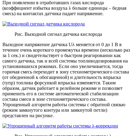
При появлении в отработавших газах кислорода
(коэффициент избытка воздуха λ больше единицы – бедная
смесь) на контактах датчика падает напряжение.
Рис. Выходной сигнал датчика кислорода
Выходное напряжение датчика Uλ меняется от 0 до 1 В в
течение очень короткого промежутка времени (несколько раз
за 1 сек.) и свидетельствует о быстром реагировании как
самого датчика, так и всей системы топливодозирования на
установившихся режимах. Если оно увеличивается, тогда
горючая смесь переходит в зону стехиометрического состава
(от обедненной к обогащенной) и длительность впрыска
(τупр) топлива форсункой впрыска изменяется. Таким
образом, датчик работает в релейном режиме и позволяет
применить его в системе автоматической стабилизации
состава смеси в зоне стехиометрического состава.
Упрощенный алгоритм работы системы с обратной связью
(режим замкнутого контура или замкнутой петли)
представлен на рисунке.