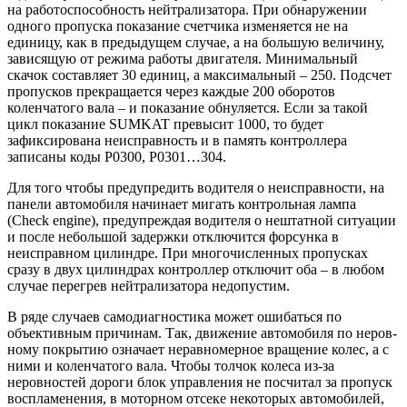
на работоспособность нейтрализатора. При обнаружении
одного пропуска пока­зание счетчика изменяется не на
единицу, как в предыдущем случае, а на большую величину,
зависящую от режима работы двигателя. Мини­мальный
скачок составляет 30 единиц, а максимальный – 250. Подсчет
пропусков прекращается через каждые 200 оборо­тов
коленчатого вала – и показание обнуляется. Если за такой
цикл показание SUMKAT превысит 1000, то будет
зафиксирована неисправность и в память контроллера
записаны коды Р0300, Р0301…304.
Для того чтобы предупредить водителя о неисправности, на
панели автомобиля начинает мигать контрольная лампа
(Сheck engine), пре­дупреждая водителя о нештатной ситуа­ции
и после небольшой за­держки отключится форсунка в
неисправ­ном цилиндре. При многочисленных про­пусках
сразу в двух цилиндрах контрол­лер отключит оба – в любом
случае пере­грев нейтрализатора недопустим.
В ряде случаев самодиагностика мо­жет ошибаться по
объективным причи­нам. Так, движение автомобиля по неров­
ному покрытию означает неравномерное вращение колес, а с
ними и коленчатого вала. Чтобы толчок колеса из-за
неровностей дороги блок управления не посчитал за пропуск
воспламенения, в мо­торном отсеке некоторых автомобилей,