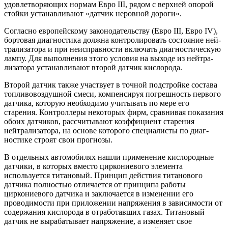
удовлетворяющих нормам Евро III, рядом с верх­ней опорой
стойки устанавливают «датчик неровной дороги».
Согласно европейскому законодатель­ству (Евро III, Евро IV),
бортовая диагности­ка должна контролировать состояние ней­
трализатора и при неисправности вклю­чать диагностическую
лампу. Для выпол­нения этого условия на выходе из нейтра­
лизатора устанавливают второй датчик кисло­рода.
Второй датчик также участву­ет в точной подстройке состава
топливовоздушной смеси, компенсируя погреш­ность первого
датчика, которую необхо­димо учитывать по мере его
старения. Контроллеры некоторых фирм, сравнивая показания
обоих датчиков, рассчитывают коэффициент старения
нейтрализатора, на основе которого специалисты по диаг­
ностике строят свои прогнозы.
В отдельных автомобилях нашли применение кислородные
датчики, в которых вместо циркониевого элемента
используется титановый. Принцип действия титанового
датчика полностью отличается от принципа работы
циркониевого датчика и заключается в изменении его
проводимости при приложении напряжения в зависимости от
содержания кислорода в отработавших газах. Титановый
датчик не вырабатывает напряжение, а изменяет свое