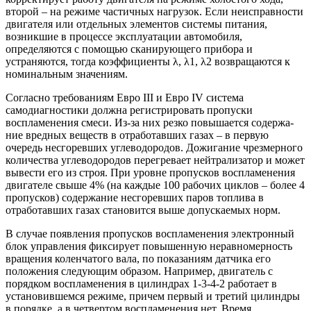
второй – на режиме частичных нагрузок. Если неисправности
двигателя или отдельных элементов системы питания,
возникшие в процессе эксплуатации автомобиля,
определяются с помощью сканирующего прибора и
устраняются, тогда коэффициенты λ, λ1, λ2 возвращаются к
номинальным значениям.
Согласно требованиям Евро III и Евро IV система
самодиагностики должна реги­стрировать пропуски
воспламенения смеси. Из-за них резко повышается содержа­
ние вредных веществ в отработавших газах – в первую
очередь несгоревших угле­водородов. Дожигание чрезмерного
количества углеводородов перегревает нейтрализатор и может
вывести его из строя. При уровне пропусков воспламенения
двигателе свыше 4% (на каждые 100 рабочих циклов – более 4
пропусков) со­держание несгоревших паров топлива в
отработавших газах становится выше допускаемых норм.
В случае появления пропусков воспламенения электронный
блок управления фиксирует повы­шенную неравномерность
вращения коленчатого вала, по показаниям датчика его
положения следующим образом. Например, двигатель с
порядком воспламенения в цилиндрах 1-3-4-2 работает в
установив­шемся режиме, причем первый и третий цилиндры
в порядке, а в четвертом вос­пламенения нет. Время