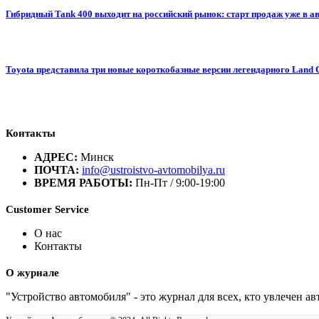
Гибридный Tank 400 выходит на российский рынок: старт продаж уже в авг
Toyota представила три новые короткобазные версии легендарного Land 
Контакты
АДРЕС:
Минск
ПОЧТА:
info@ustroistvo-avtomobilya.ru
ВРЕМЯ РАБОТЫ:
Пн-Пт / 9:00-19:00
Customer Service
О нас
Контакты
О журнале
"Устройство автомобиля" - это журнал для всех, кто увлечен 