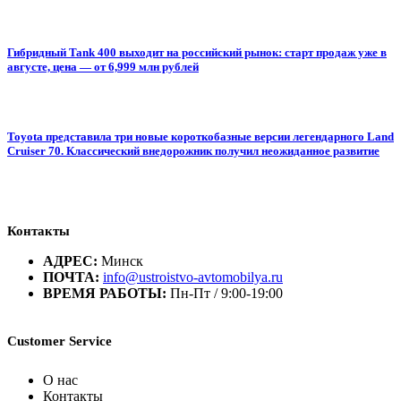
Гибридный Tank 400 выходит на российский рынок: старт продаж уже в
августе, цена — от 6,999 млн рублей
Toyota представила три новые короткобазные версии легендарного Land
Cruiser 70. Классический внедорожник получил неожиданное развитие
Контакты
АДРЕС:
Минск
ПОЧТА:
info@ustroistvo-avtomobilya.ru
ВРЕМЯ РАБОТЫ:
Пн-Пт / 9:00-19:00
Customer Service
О нас
Контакты