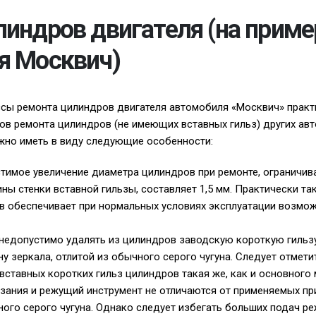
индров двигателя (на приме
я Москвич)
сы ремонта цилиндров двигателя автомобиля «Москвич» практ
ов ремонта цилиндров (не имеющих вставных гильз) других ав
ужно иметь в виду следующие особенности:
тимое увеличение диаметра цилиндров при ремонте, ограничи
ы стенки вставной гильзы, составляет 1,5 мм. Практически та
в обеспечивает при нормальных условиях эксплуатации возмож
недопустимо удалять из цилиндров заводскую короткую гильзу
у зеркала, отлитой из обычного серого чугуна. Следует отметит
ставных коротких гильз цилиндров такая же, как и основного 
зания и режущий инструмент не отличаются от применяемых пр
ого серого чугуна. Однако следует избегать больших подач р