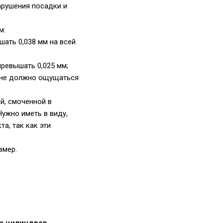
арушения посадки и
м:
ать 0,038 мм на всей
ревышать 0,025 мм;
й не должно ощущаться
й, смоченной в
ужно иметь в виду,
а, так как эти
змер.