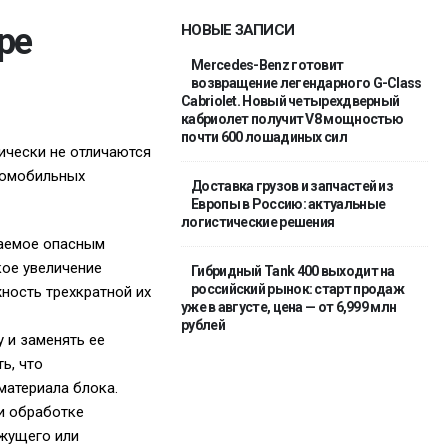
ре
НОВЫЕ ЗАПИСИ
Mercedes-Benz готовит
возвращение легендарного G-Class
Cabriolet. Новый четырехдверный
кабриолет получит V8 мощностью
почти 600 лошадиных сил
ически не отличаются
томобильных
Доставка грузов и запчастей из
Европы в Россию: актуальные
логистические решения
ваемое опасным
кое увеличение
Гибридный Tank 400 выходит на
российский рынок: старт продаж
ность трехкратной их
уже в августе, цена — от 6,999 млн
рублей
 и заменять ее
ь, что
материала блока.
и обработке
ежущего или