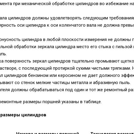
мента при механической обработке цилиндров во избежание н
ала цилиндров должны удовлетворять следующим требования
рность оси цилиндра к оси коленчатого вала не должна превыш
онусность цилиндра в любой плоскости измерения не должны п
ельной обработки зеркала цилиндра место его стыка с гильзо
пь.
ка поверхность зеркал цилиндров тщательно промывают щетко
створе, с последующей протиркой сухими чистыми тряпками. Н
л цилиндров бензином или керосином не дает должного эффект
ывают со стенок мелкие частицы металла и абразивную пыль.
теля должны обрабатываться под один и тот же ремонтный ра
ремонтные размеры поршней указаны в таблице.
 размеры цилиндров