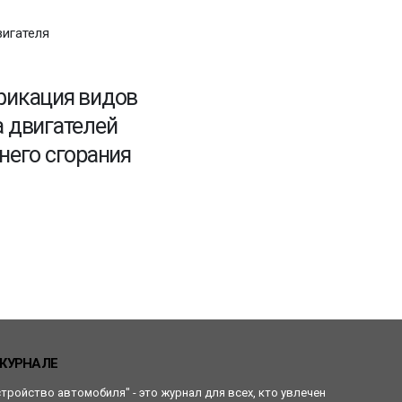
15.04.2024
Организация
фикация видов
ремонтных работ
 двигателей
двигателя
него сгорания
Читать
ЖУРНАЛЕ
стройство автомобиля" - это журнал для всех, кто увлечен