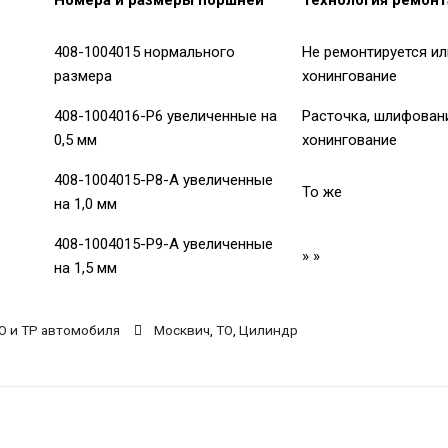
Номера и размеры поршней
Технология ремон
408-1004015 нормального
Не ремонтируется ил
размера
хонингование
408-1004016-Р6 увеличенные на
Расточка, шлифован
0,5 мм
хонингование
408-1004015-Р8-А увеличенные
То же
на 1,0 мм
408-1004015-P9-А увеличенные
» »
на 1,5 мм
О и ТР автомобиля
Москвич
,
ТО
,
Цилиндр