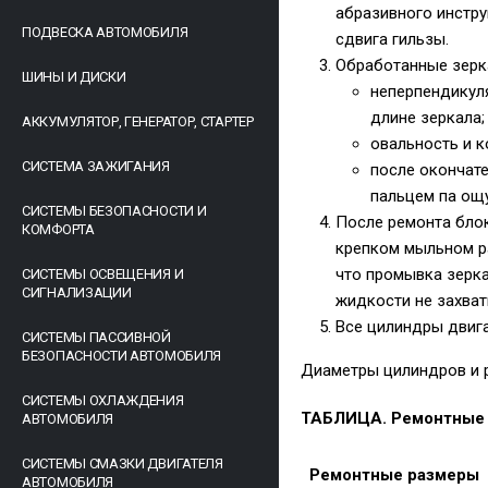
абразивного инстру
ПОДВЕСКА АВТОМОБИЛЯ
сдвига гильзы.
Обработанные зерк
ШИНЫ И ДИСКИ
неперпендикуля
длине зеркала;
АККУМУЛЯТОР, ГЕНЕРАТОР, СТАРТЕР
овальность и к
СИСТЕМА ЗАЖИГАНИЯ
после окончат
пальцем па ощу
СИСТЕМЫ БЕЗОПАСНОСТИ И
После ремонта бло
КОМФОРТА
крепком мыльном ра
что промывка зерка
СИСТЕМЫ ОСВЕЩЕНИЯ И
СИГНАЛИЗАЦИИ
жидкости не захват
Все цилиндры двига
СИСТЕМЫ ПАССИВНОЙ
БЕЗОПАСНОСТИ АВТОМОБИЛЯ
Диаметры цилиндров и 
СИСТЕМЫ ОХЛАЖДЕНИЯ
ТАБЛИЦА. Ремонтные
АВТОМОБИЛЯ
СИСТЕМЫ СМАЗКИ ДВИГАТЕЛЯ
Ремонтные размеры
АВТОМОБИЛЯ