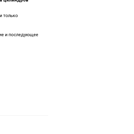
та цилиндpoв
и только
ие и последующее