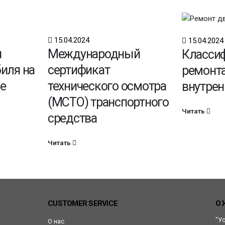
15.04.2024
15.04.2024
и
Международный
Класси
иля на
сертификат
ремонта
е
технического осмотра
внутрен
(МСТО) транспортного
Читать
средства
Читать
CUSTOMER SERVICE
О 
"У
О нас