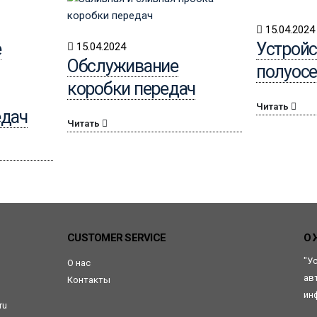
15.04.2024
е
Устройс
15.04.2024
Обслуживание
полуос
коробки передач
Читать
едач
Читать
CUSTOMER SERVICE
О 
"У
О нас
ав
Контакты
ин
ru