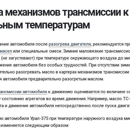
а механизмов трансмиссии к
ьным температурам
ение автомобиля после
разогрева двигателя
, рекомендуется п
 масел
или специальные смеси. Зимние маловязкие трансмисси
(не загустевают) при температуре окружающего воздуха до мин
жение автомобиля без особых трудностей. При отсутствии зим
тельно разогревать масло в картерах механизмов трансмиссии 
я автомобиля предварительно разогретым маслом.
рансмиссии автомобиля
к движению оценивается по величине с
 состоянию агрегатов во время движения. Например, масло ТС
ста и движение автомобиля непосредственно после пуска двигат
 автомобиля Урал-375 при температуре наружного воздуха мин
а изменяется следующим образом: