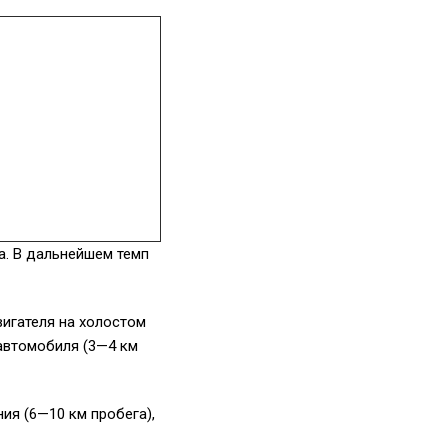
а. В дальнейшем темп
вигателя на холостом
 автомобиля (3—4 км
ия (6—10 км пробега),