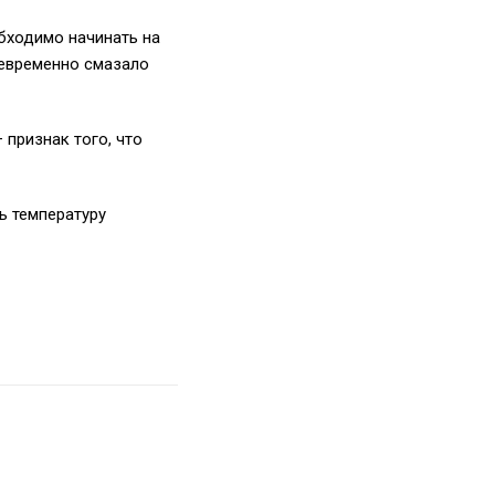
бходимо начинать на
оевременно смазало
признак того, что
ь температуру