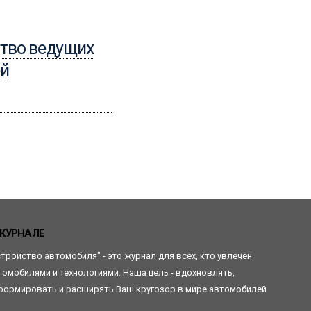
15.04.2024
тво ведущих
Обслуживание
ей
ведущих полуосей
Читать
ЖУРНАЛЕ
стройство автомобиля" - это журнал для всех, кто увлечен
томобилями и технологиями. Наша цель - вдохновлять,
формировать и расширять Ваш кругозор в мире автомобилей