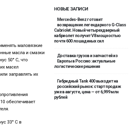
НОВЫЕ ЗАПИСИ
Mercedes-Benz готовит
возвращение легендарного G-Class
Cabriolet. Новый четырехдверный
кабриолет получит V8 мощностью
почти 600 лошадиных сил
рименять маловязкие
онные масла и смазки
Доставка грузов и запчастей из
ус 50° С, что
Европы в Россию: актуальные
логистические решения
них масел
или заправлять их
Гибридный Tank 400 выходит на
российский рынок: старт продаж
уже в августе, цена — от 6,999 млн
опротивления
рублей
-10 обеспечивает
еля.
ус 33° С в