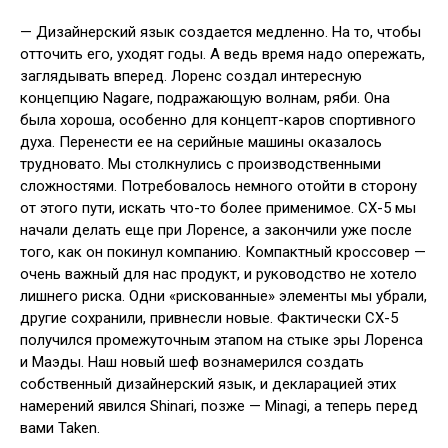
— Дизайнерский язык создается медленно. На то, чтобы
отточить его, уходят годы. А ведь время надо опережать,
заглядывать вперед. Лоренс создал интересную
концепцию Nagare, подражающую волнам, ряби. Она
была хороша, особенно для концепт-каров спортивного
духа. Перенести ее на серийные машины оказалось
трудновато. Мы столкнулись с производственными
сложностями. Потребовалось немного отойти в сторону
от этого пути, искать что-то более применимое. СХ-5 мы
начали делать еще при Лоренсе, а закончили уже после
того, как он покинул компанию. Компактный кроссовер —
очень важный для нас продукт, и руководство не хотело
лишнего риска. Одни «рискованные» элементы мы убрали,
другие сохранили, привнесли новые. Фактически СХ-5
получился промежуточным этапом на стыке эры Лоренса
и Маэды. Наш новый шеф вознамерился создать
собственный дизайнерский язык, и декларацией этих
намерений явился Shinari, позже — Minagi, а теперь перед
вами Taken.