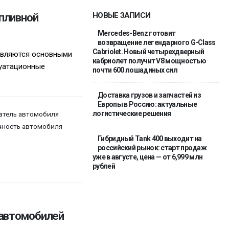
пливной
НОВЫЕ ЗАПИСИ
Mercedes-Benz готовит
возвращение легендарного G-Class
Cabriolet. Новый четырехдверный
являются основными
кабриолет получит V8 мощностью
луатационные
почти 600 лошадиных сил
Доставка грузов и запчастей из
Европы в Россию: актуальные
логистические решения
атель автомобиля
ность автомобиля
Гибридный Tank 400 выходит на
российский рынок: старт продаж
уже в августе, цена — от 6,999 млн
рублей
 автомобилей