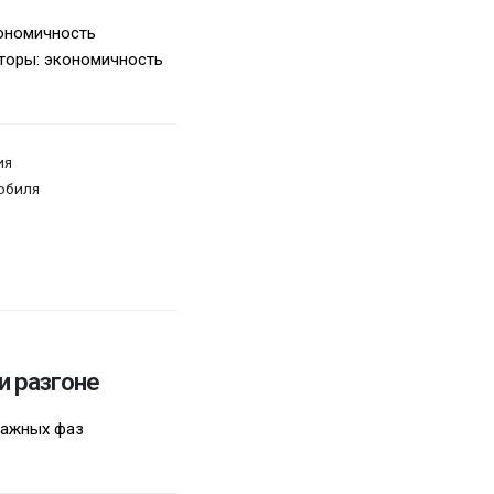
ономичность
торы: экономичность
ия
обиля
и разгоне
важных фаз