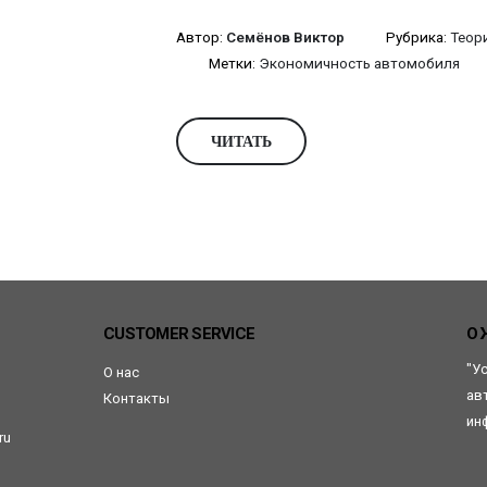
Автор:
Семёнов Виктор
Рубрика:
Теор
Метки:
Экономичность автомобиля
ЧИТАТЬ
CUSTOMER SERVICE
О 
"У
О нас
ав
Контакты
ин
ru