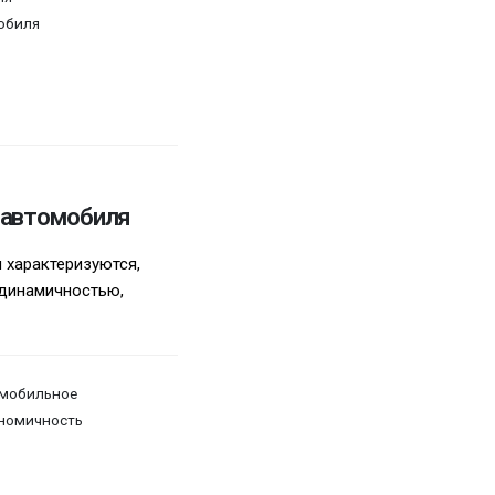
обиля
 автомобиля
 характеризуются,
динамичностью,
мобильное
номичность