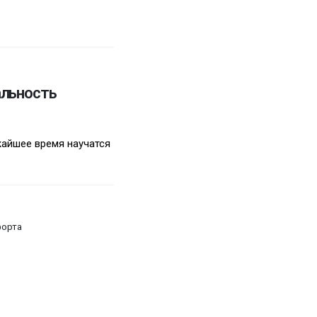
альность
жайшее время научатся
форта