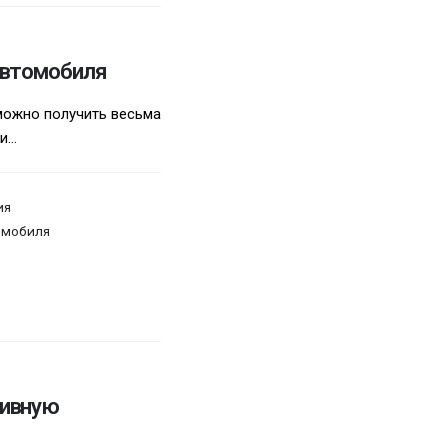
автомобиля
можно получить весьма
...
ия
омобиля
ливную