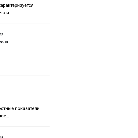
характеризуется
ю и...
ия
биля
остные показатели
е...
ия