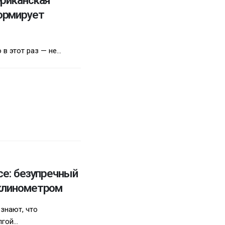
ериканская
ормирует
 этот раз — не...
се: безупречный
нклинометром
знают, что
ой...