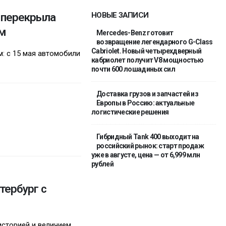
я перекрыла
НОВЫЕ ЗАПИСИ
м
Mercedes-Benz готовит
возвращение легендарного G-Class
Cabriolet. Новый четырехдверный
: с 15 мая автомобили
кабриолет получит V8 мощностью
почти 600 лошадиных сил
Доставка грузов и запчастей из
Европы в Россию: актуальные
логистические решения
Гибридный Tank 400 выходит на
российский рынок: старт продаж
уже в августе, цена — от 6,999 млн
рублей
тербург с
историей и величием,