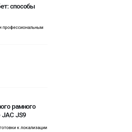
ет: способы
 и профессиональным
вого рамного
е JAC JS9
дготовки к локализации