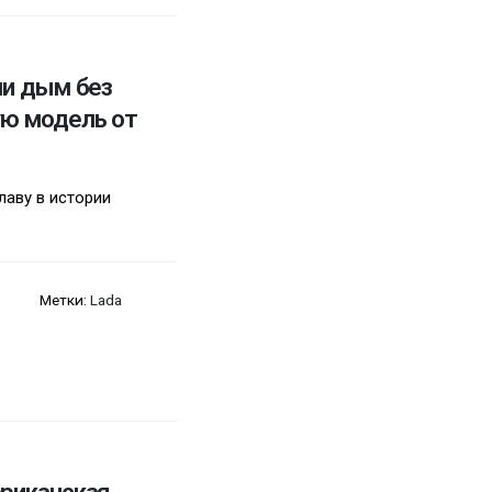
ли дым без
ую модель от
лаву в истории
Метки:
Lada