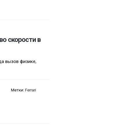
тво скорости в
гда вызов физике,
Метки:
Ferrari