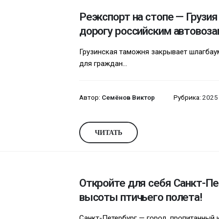
Реэкспорт на стопе — Грузи
дорогу российским автовоза
Грузинская таможня закрывает шлагбаум
для граждан...
Автор:
Семёнов Виктор
Рубрика:
2025
ЧИТАТЬ
Откройте для себя Санкт-Пе
высоты птичьего полета!
Санкт-Петербург — город, пропитанный 