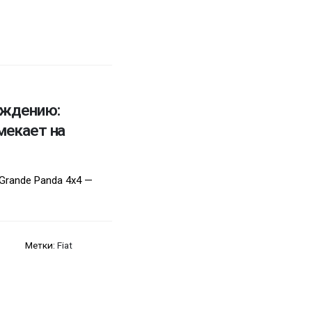
хождению:
мекает на
Grande Panda 4x4 —
Метки:
Fiat