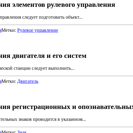
ния элементов рулевого управления
равления следует подготовить объект...
я
Метки:
Рулевое управление
ия двигателя и его систем
еской станции следует выполнить...
я
Метки:
Двигатель
ния регистрационных и опознавательных
ельных знаков проводится в указанном...
я
Метки:
Знак