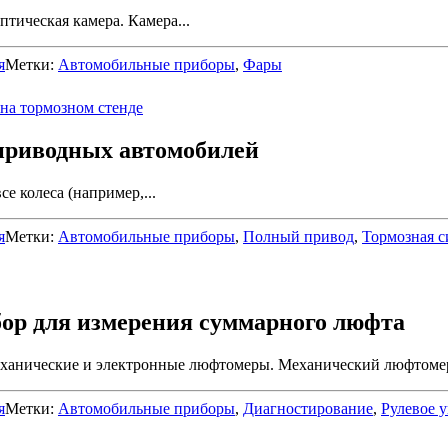
тическая камера. Камера...
я
Метки:
Автомобильные приборы
,
Фары
приводных автомобилей
 колеса (например,...
я
Метки:
Автомобильные приборы
,
Полный привод
,
Тормозная с
ор для измерения суммарного люфта
еханические и электронные люфтомеры. Механический люфтомер
я
Метки:
Автомобильные приборы
,
Диагностирование
,
Рулевое 